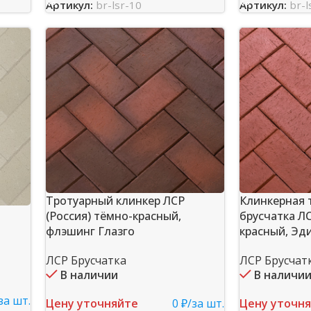
Артикул:
br-lsr-10
Артикул:
br-l
Тротуарный клинкер ЛСР
Клинкерная 
(Россия) тёмно-красный,
брусчатка ЛС
флэшинг Глазго
красный, Эд
ЛСР Брусчатка
ЛСР Брусчат
В наличии
В наличи
за шт.
Цену уточняйте
0 ₽/за шт.
Цену уточн