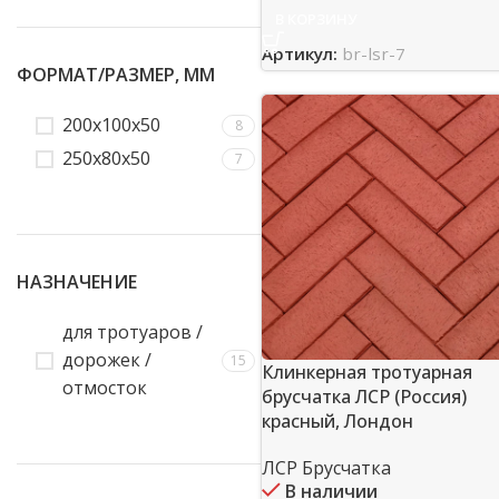
В КОРЗИНУ
Артикул:
br-lsr-7
ФОРМАТ/РАЗМЕР, ММ
200x100x50
8
250x80x50
7
НАЗНАЧЕНИЕ
для тротуаров /
дорожек /
15
Клинкерная тротуарная
отмосток
брусчатка ЛСР (Россия)
красный, Лондон
ЛСР Брусчатка
В наличии