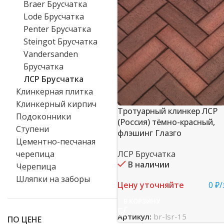
Braer Брусчатка
Lode Брусчатка
Penter Брусчатка
Steingot Брусчатка
Vandersanden
Брусчатка
ЛСР Брусчатка
Клинкерная плитка
Клинкерный кирпич
Тротуарный клинкер ЛСР
Подоконники
(Россия) тёмно-красный,
Ступени
флэшинг Глазго
Цементно-песчаная
ЛСР Брусчатка
черепица
В наличии
Черепица
Шляпки на заборы
Цену уточняйте
0 ₽/
В КОРЗИНУ
Артикул:
br-lsr-15
ПО ЦЕНЕ