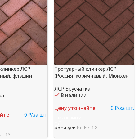
клинкер ЛСР
Тротуарный клинкер ЛСР
сный, флэшинг
(Россия) коричневый, Мюнхен
ЛСР Брусчатка
В наличии
ка
и
Цену уточняйте
0 ₽/за шт.
яйте
0 ₽/за шт.
В КОРЗИНУ
Артикул:
br-lsr-12
sr-13