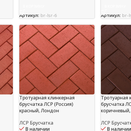
В КОРЗИНУ
В КОРЗИНУ
Артикул:
br-lsr-6
Артикул:
br-l
Тротуарная клинкерная
Тротуарная 
брусчатка ЛСР (Россия)
брусчатка ЛС
красный, Лондон
коричневый
ЛСР Брусчатка
ЛСР Брусчат
В наличии
В наличи