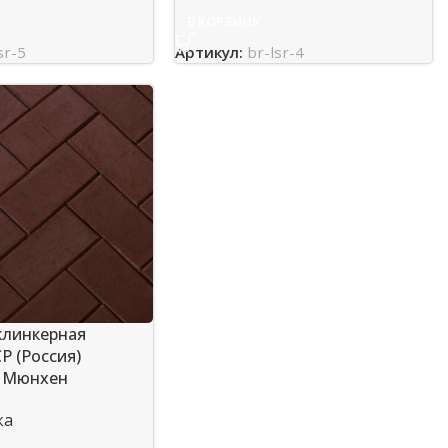
В КОРЗИНУ
sr-5
Артикул:
br-lsr-4
клинкерная
Р (Россия)
, Мюнхен
ка
и