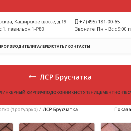
осква, Каширское шоссе, д.19
+
7 (495) 181-00-65
с 1, павильон 1-Р80
Звоните: Пн – Вс с 9:00 п
ПРОИЗВОДИТЕЛИ
ГАЛЕРЕЯ
СТАТЬИ
КОНТАКТЫ
ЛСР Брусчатка
ЛИНКЕРНЫЙ КИРПИЧ
ПОДОКОННИКИ
СТУПЕНИ
ЦЕМЕНТНО-ПЕС
атка (тротуарка)
ЛСР Брусчатка
Показ