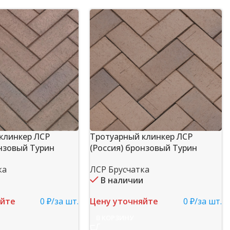
клинкер ЛСР
Тротуарный клинкер ЛСР
онзовый Турин
(Россия) бронзовый Турин
ка
ЛСР Брусчатка
и
В наличии
яйте
0 ₽/за шт.
Цену уточняйте
0 ₽/за шт.
В КОРЗИНУ