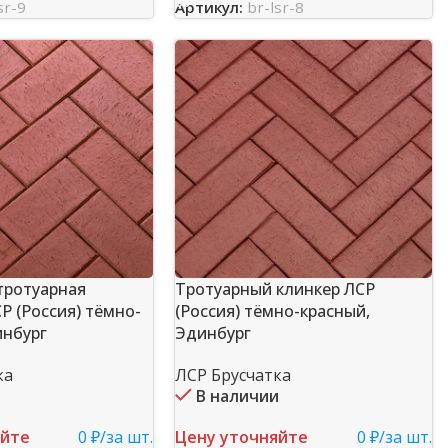
sr-9
Артикул:
br-lsr-8
тротуарная
Тротуарный клинкер ЛСР
Р (Россия) тёмно-
(Россия) тёмно-красный,
инбург
Эдинбург
ка
ЛСР Брусчатка
и
В наличии
яйте
0 ₽/за шт.
Цену уточняйте
0 ₽/за шт.