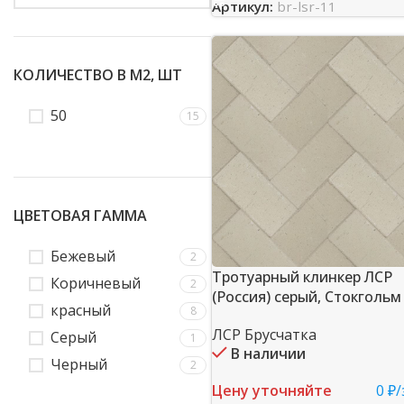
Артикул:
br-lsr-11
КОЛИЧЕСТВО В М2, ШТ
50
15
ЦВЕТОВАЯ ГАММА
Бежевый
2
Тротуарный клинкер ЛСР
Коричневый
2
(Россия) серый, Стокгольм
красный
8
ЛСР Брусчатка
Серый
1
В наличии
Черный
2
Цену уточняйте
0 ₽/