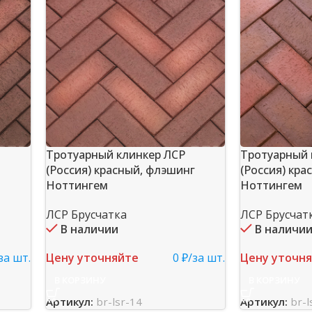
Тротуарный клинкер ЛСР
Тротуарный 
(Россия) красный, флэшинг
(Россия) кра
Ноттингем
Ноттингем
ЛСР Брусчатка
ЛСР Брусчат
В наличии
В наличи
за шт.
Цену уточняйте
0 ₽/за шт.
Цену уточн
В КОРЗИНУ
В КОРЗИНУ
Артикул:
br-lsr-14
Артикул:
br-l