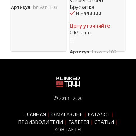
Vandersanden
0 ₽
Брусчатка
Артикул:
br-van-103
В наличии
Ар
Цену уточняйте
0 ₽/за шт.
Артикул:
br-van-102
2013 - 2026
ГЛАВНАЯ
|
О МАГАЗИНЕ
|
КАТАЛОГ
|
ПРОИЗВОДИТЕЛИ
|
ГАЛЕРЕЯ
|
СТАТЬИ
|
КОНТАКТЫ