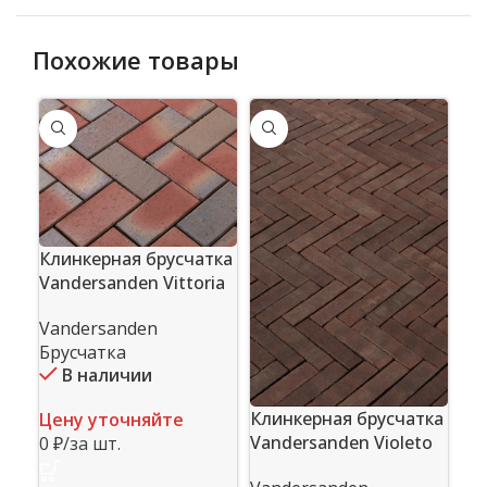
Похожие товары
Клинкерная брусчатка
Vandersanden Vittoria
Кл
Vandersanden
Va
Брусчатка
В наличии
Va
Бр
Клинкерная брусчатка
Цену уточняйте
Vandersanden Violeto
0 ₽/за шт.
Це