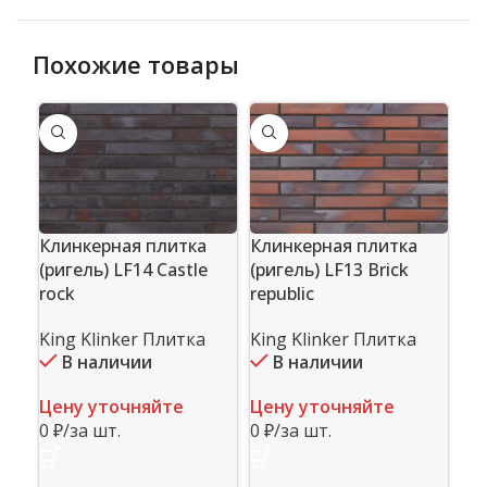
Похожие товары
Клинкерная плитка
Клинкерная плитка
(ригель) LF14 Castle
(ригель) LF13 Brick
rock
republic
Кл
(ри
King Klinker Плитка
King Klinker Плитка
am
В наличии
В наличии
Ki
Цену уточняйте
Цену уточняйте
0 ₽/за шт.
0 ₽/за шт.
Це