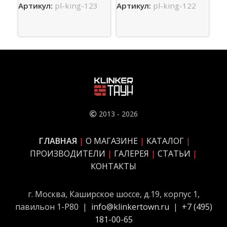
0 ₽
Артикул:
pl-king-123
Артикул:
pl-king-122
Ар
2013 - 2026
ГЛАВНАЯ
|
О МАГАЗИНЕ
|
КАТАЛОГ
|
ПРОИЗВОДИТЕЛИ
|
ГАЛЕРЕЯ
|
СТАТЬИ
|
КОНТАКТЫ
г. Москва, Каширское шоссе, д.19, корпус 1,
павильон 1-Р80 |
info@klinkertown.ru
|
+
7 (495)
181-00-65