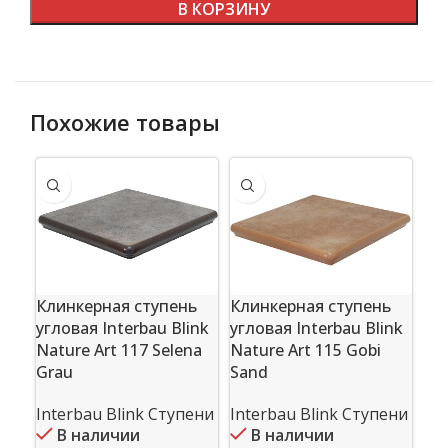
В КОРЗИНУ
Похожие товары
Клинкерная ступень
Клинкерная ступень
угловая Interbau Blink
угловая Interbau Blink
Nature Art 115 Gobi
Nature Art 117 Selena
Кл
Sand
Grau
на
Int
Interbau Blink Ступени
Interbau Blink Ступени
Art
В наличии
В наличии