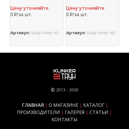
In
Цену уточняйте
Цену уточняйте
0 ₽/за шт.
0 ₽/за шт.
Це
0 ₽
Артикул:
stup-inter-60
Артикул:
stup-inter-61
Ар
2013 - 2026
ГЛАВНАЯ
|
О МАГАЗИНЕ
|
КАТАЛОГ
|
ПРОИЗВОДИТЕЛИ
|
ГАЛЕРЕЯ
|
СТАТЬИ
|
КОНТАКТЫ