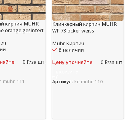
ый кирпич MUHR
Клинкерный кирпич MUHR
e orange gesintert
WF 73 ocker weiss
пич
Muhr Кирпич
чии
В наличии
К
чняйте
0 ₽/за шт.
WF
Цену уточняйте
0 ₽/за шт.
У
В КОРЗИНУ
M
r-muhr-111
Артикул:
kr-muhr-110
Це
Ар