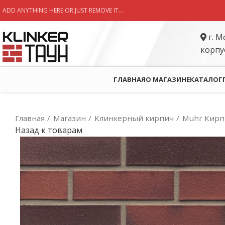
ADD ANYTHING HERE OR JUST REMOVE IT…
г. М
корпу
ГЛАВНАЯ
О МАГАЗИНЕ
КАТАЛОГ
Главная
Магазин
Клинкерный кирпич
Muhr Кирп
Назад к товарам