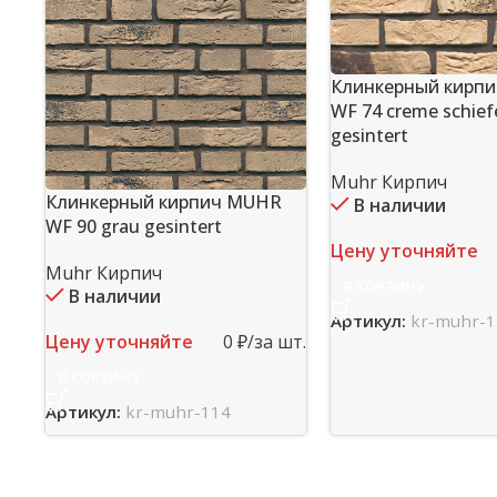
Клинкерный кирп
WF 74 creme schief
gesintert
Muhr Кирпич
Клинкерный кирпич MUHR
В наличии
WF 90 grau gesintert
Цену уточняйте
Muhr Кирпич
В КОРЗИНУ
В наличии
Артикул:
kr-muhr-1
Цену уточняйте
0 ₽/за шт.
В КОРЗИНУ
Артикул:
kr-muhr-114