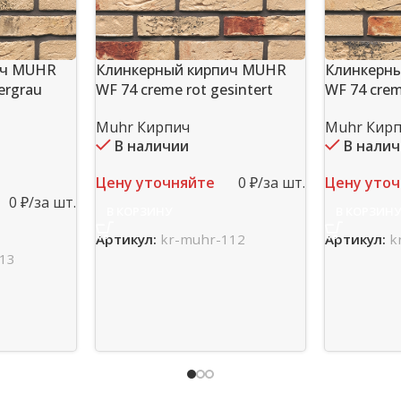
Клинкерн
ич MUHR
Клинкерный кирпич MUHR
WF 74 crem
ergrau
WF 74 creme rot gesintert
Muhr Кир
Muhr Кирпич
В нали
В наличии
Цену уто
Цену уточняйте
0 ₽/за шт.
0 ₽/за шт.
В КОРЗИН
В КОРЗИНУ
Артикул:
k
Артикул:
kr-muhr-112
13